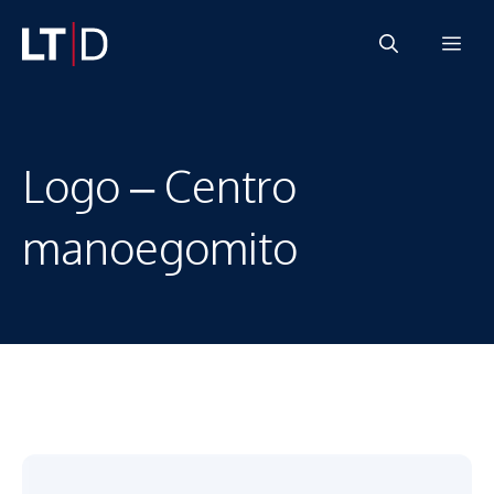
Vai
Me
al
contenuto
Logo – Centro
manoegomito