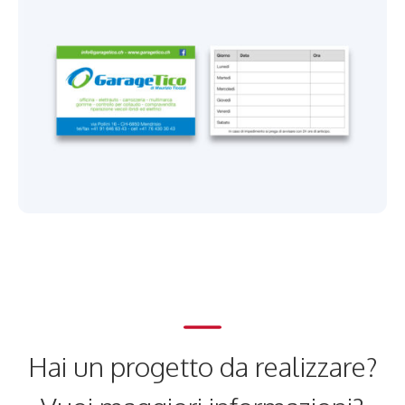
Hai un progetto da realizzare?